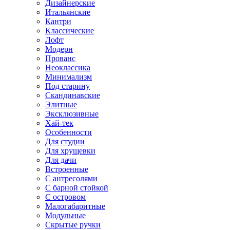
Дизайнерские
Итальянские
Кантри
Классические
Лофт
Модерн
Прованс
Неоклассика
Минимализм
Под старину
Скандинавские
Элитные
Эксклюзивные
Хай-тек
Особенности
Для студии
Для хрущевки
Для дачи
Встроенные
С антресолями
С барной стойкой
С островом
Малогабаритные
Модульные
Скрытые ручки