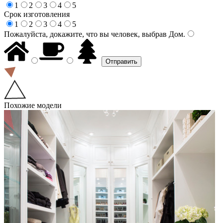
1
2
3
4
5
Срок изготовления
1
2
3
4
5
Пожалуйста, докажите, что вы человек, выбрав
Дом
.
Похожие модели