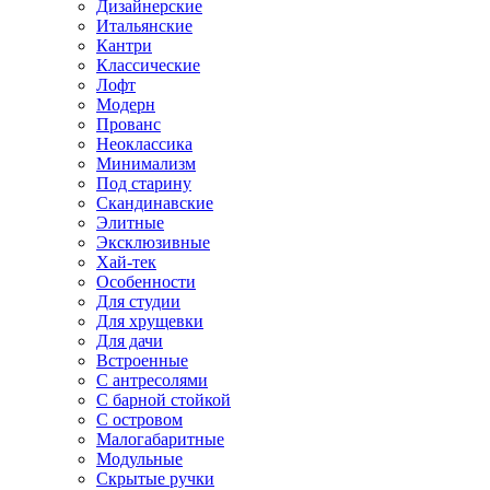
Дизайнерские
Итальянские
Кантри
Классические
Лофт
Модерн
Прованс
Неоклассика
Минимализм
Под старину
Скандинавские
Элитные
Эксклюзивные
Хай-тек
Особенности
Для студии
Для хрущевки
Для дачи
Встроенные
С антресолями
С барной стойкой
С островом
Малогабаритные
Модульные
Скрытые ручки