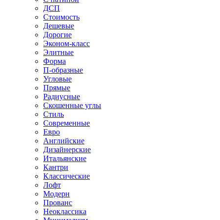
ДСП
Стоимость
Дешевые
Дорогие
Эконом-класс
Элитные
Форма
П-образные
Угловые
Прямые
Радиусные
Скошенные углы
Стиль
Современные
Евро
Английские
Дизайнерские
Итальянские
Кантри
Классические
Лофт
Модерн
Прованс
Неоклассика