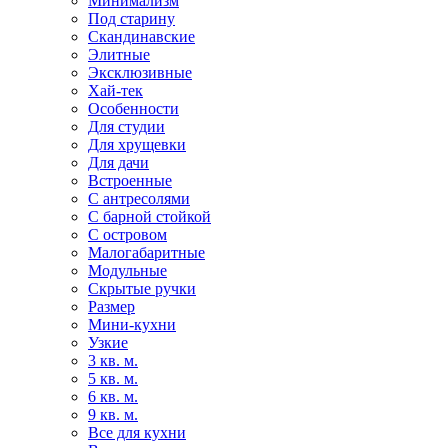
Минимализм
Под старину
Скандинавские
Элитные
Эксклюзивные
Хай-тек
Особенности
Для студии
Для хрущевки
Для дачи
Встроенные
С антресолями
С барной стойкой
С островом
Малогабаритные
Модульные
Скрытые ручки
Размер
Мини-кухни
Узкие
3 кв. м.
5 кв. м.
6 кв. м.
9 кв. м.
Все для кухни