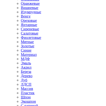
Оранжевые
Вишневые
Изумрудные
Венге
Ореховые
Янтарные
Сиреневые
Салатовые
Фиолетовые
Мятные
Золотые
Синие
Материал
МДФ
Эмаль
Акрил
Береза
Дерево
Дуб
ЛДСП
Массив
Пластик
Шпон
Экошпон
С патиной