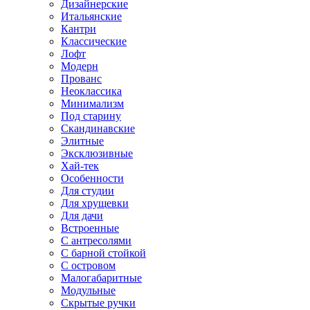
Дизайнерские
Итальянские
Кантри
Классические
Лофт
Модерн
Прованс
Неоклассика
Минимализм
Под старину
Скандинавские
Элитные
Эксклюзивные
Хай-тек
Особенности
Для студии
Для хрущевки
Для дачи
Встроенные
С антресолями
С барной стойкой
С островом
Малогабаритные
Модульные
Скрытые ручки