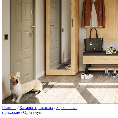
Главная
/
Каталог прихожих
/
Зеркальные
прихожие
/ Ориганум