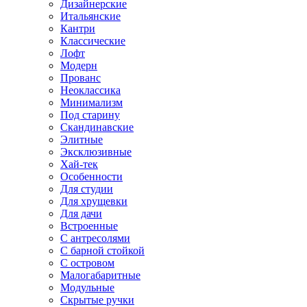
Дизайнерские
Итальянские
Кантри
Классические
Лофт
Модерн
Прованс
Неоклассика
Минимализм
Под старину
Скандинавские
Элитные
Эксклюзивные
Хай-тек
Особенности
Для студии
Для хрущевки
Для дачи
Встроенные
С антресолями
С барной стойкой
С островом
Малогабаритные
Модульные
Скрытые ручки