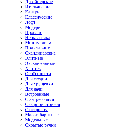
Дизайнерские
Итальянские
Кантри
Классические
Лофт
Модерн
Прованс
Неоклассика
Минимализм
Под старину
Скандинавские
Элитные
Эксклюзивные
Хай-тек
Особенности
Для студии
Для хрущевки
Для дачи
Встроенные
С антресолями
С барной стойкой
С островом
Малогабаритные
Модульные
Скрытые ручки