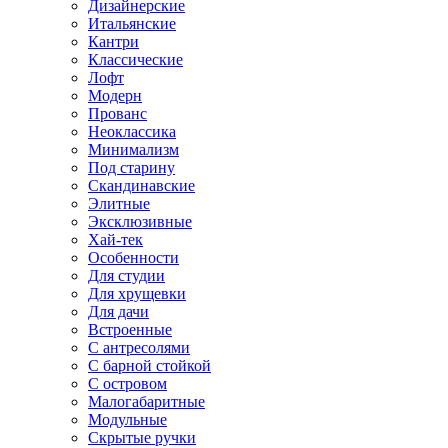
Дизайнерские
Итальянские
Кантри
Классические
Лофт
Модерн
Прованс
Неоклассика
Минимализм
Под старину
Скандинавские
Элитные
Эксклюзивные
Хай-тек
Особенности
Для студии
Для хрущевки
Для дачи
Встроенные
С антресолями
С барной стойкой
С островом
Малогабаритные
Модульные
Скрытые ручки