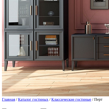
Главная
/
Каталог гостиных
/
Классические гостиные
/ Перт