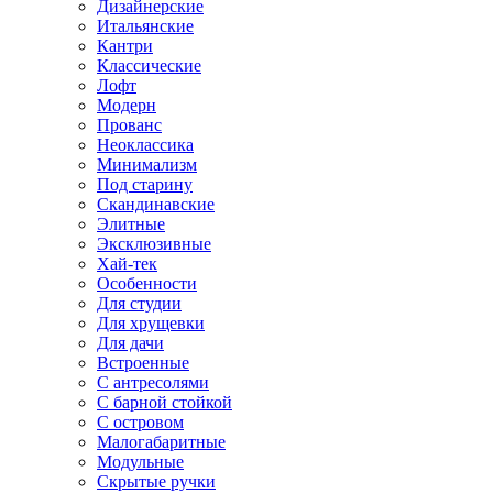
Дизайнерские
Итальянские
Кантри
Классические
Лофт
Модерн
Прованс
Неоклассика
Минимализм
Под старину
Скандинавские
Элитные
Эксклюзивные
Хай-тек
Особенности
Для студии
Для хрущевки
Для дачи
Встроенные
С антресолями
С барной стойкой
С островом
Малогабаритные
Модульные
Скрытые ручки