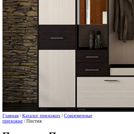
Главная
/
Каталог прихожих
/
Современные
прихожие
/ Пистия