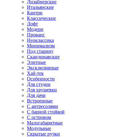
Дизайнерские
Итальянские
Кантри
Классические
Лофт
Модерн
Прованс
Неоклассика
Минимализм
Под старину
Скандинавские
Элитные
Эксклюзивные
Хай-тек
Особенности
Для студии
Для хрущевки
Для дачи
Встроенные
С антресолями
С барной стойкой
С островом
Малогабаритные
Модульные
Скрытые ручки