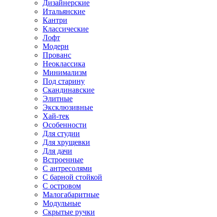
Дизайнерские
Итальянские
Кантри
Классические
Лофт
Модерн
Прованс
Неоклассика
Минимализм
Под старину
Скандинавские
Элитные
Эксклюзивные
Хай-тек
Особенности
Для студии
Для хрущевки
Для дачи
Встроенные
С антресолями
С барной стойкой
С островом
Малогабаритные
Модульные
Скрытые ручки