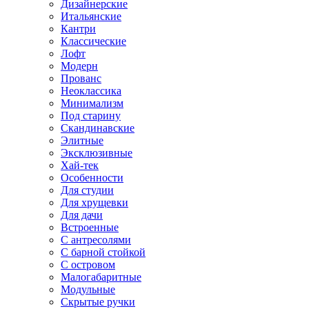
Дизайнерские
Итальянские
Кантри
Классические
Лофт
Модерн
Прованс
Неоклассика
Минимализм
Под старину
Скандинавские
Элитные
Эксклюзивные
Хай-тек
Особенности
Для студии
Для хрущевки
Для дачи
Встроенные
С антресолями
С барной стойкой
С островом
Малогабаритные
Модульные
Скрытые ручки