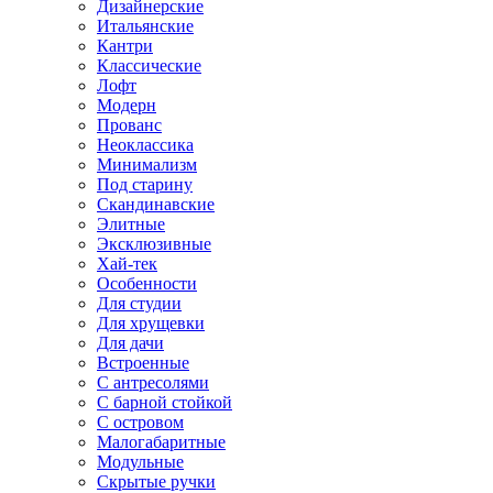
Дизайнерские
Итальянские
Кантри
Классические
Лофт
Модерн
Прованс
Неоклассика
Минимализм
Под старину
Скандинавские
Элитные
Эксклюзивные
Хай-тек
Особенности
Для студии
Для хрущевки
Для дачи
Встроенные
С антресолями
С барной стойкой
С островом
Малогабаритные
Модульные
Скрытые ручки