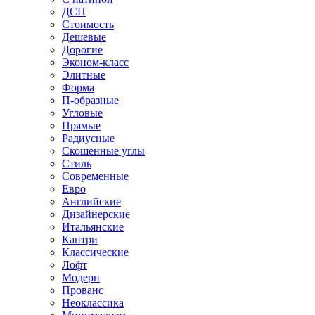
ДСП
Стоимость
Дешевые
Дорогие
Эконом-класс
Элитные
Форма
П-образные
Угловые
Прямые
Радиусные
Скошенные углы
Стиль
Современные
Евро
Английские
Дизайнерские
Итальянские
Кантри
Классические
Лофт
Модерн
Прованс
Неоклассика