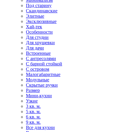
Минимализм
Под старину
Скандинавские
Элитные
Эксклюзивные
Хай-тек
Особенности
Для студии
Для хрущевки
Для дачи
Встроенные
С антресолями
С барной стойкой
С островом
Малогабаритные
Модульные
Скрытые ручки
Размер
Мини-кухни
Узкие
3 кв. м.
5 кв. м.
6 кв. м.
9 кв. м.
Все для кухни