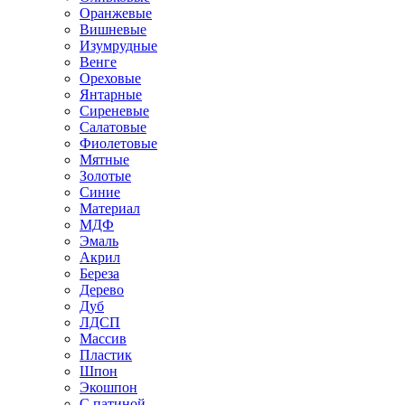
Оранжевые
Вишневые
Изумрудные
Венге
Ореховые
Янтарные
Сиреневые
Салатовые
Фиолетовые
Мятные
Золотые
Синие
Материал
МДФ
Эмаль
Акрил
Береза
Дерево
Дуб
ЛДСП
Массив
Пластик
Шпон
Экошпон
С патиной