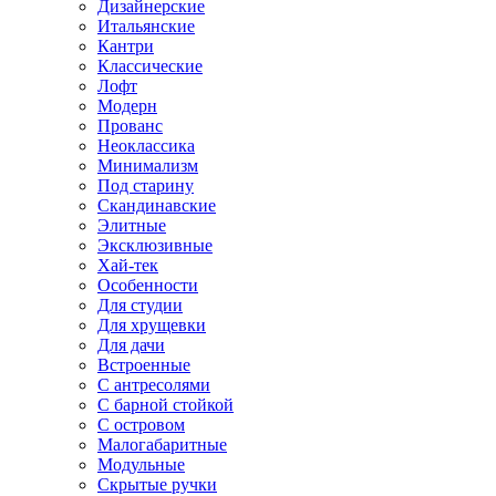
Дизайнерские
Итальянские
Кантри
Классические
Лофт
Модерн
Прованс
Неоклассика
Минимализм
Под старину
Скандинавские
Элитные
Эксклюзивные
Хай-тек
Особенности
Для студии
Для хрущевки
Для дачи
Встроенные
С антресолями
С барной стойкой
С островом
Малогабаритные
Модульные
Скрытые ручки