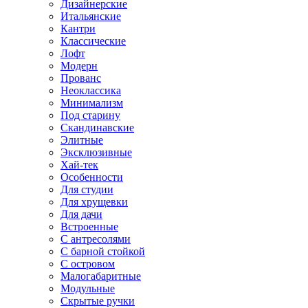
Дизайнерские
Итальянские
Кантри
Классические
Лофт
Модерн
Прованс
Неоклассика
Минимализм
Под старину
Скандинавские
Элитные
Эксклюзивные
Хай-тек
Особенности
Для студии
Для хрущевки
Для дачи
Встроенные
С антресолями
С барной стойкой
С островом
Малогабаритные
Модульные
Скрытые ручки