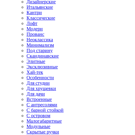
Дизайнерские
Итальянские
Кантри
Классические
Лофт
Модерн
Прованс
Неоклассика
Минимализм
Под старину
Скандинавские
Элитные
Эксклюзивные
Хай-тек
Особенности
Для студии
Для хрущевки
Для дачи
Встроенные
С антресолями
С барной стойкой
С островом
Малогабаритные
Модульные
Скрытые ручки