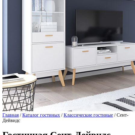
Главная
/
Каталог гостиных
/
Классические гостиные
/ Сент-
Дейвидс