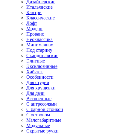
Дизайнерские
Итальянские
Кантри
Классические
Лофт
Модерн
Прованс
Неоклассика
Минимализм
Под старину
Скандинавские
Элитные
Эксклюзивные
Хай-тек
Особенности
Для студии
Для хрущевки
Для дачи
Встроенные
С антресолями
С барной стойкой
С островом
Малогабаритные
Модульные
Скрытые ручки