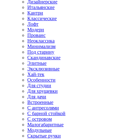
Дизайнерские
Итальянские
Кантри
Классические
Лофт
Модерн
Прованс
Неоклассика
Минимализм
Под старину
Скандинавские
Элитные
Эксклюзивные
Хай-тек
Особенности
Для студии
Для хрущевки
Для дачи
Встроенные
С антресолями
С барной стойкой
С островом
Малогабаритные
Модульные
Скрытые ручки