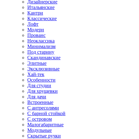
Дизайнерские
Итальянские
Кантри
Классические
Лофт
Модерн
Прованс
Неоклассика
Минимализм
Под старину
Скандинавские
Элитные
Эксклюзивные
Хай-тек
Особенности
Для студии
Для хрущевки
Для дачи
Встроенные
С антресолями
С барной стойкой
С островом
Малогабаритные
Модульные
Скрытые ручки