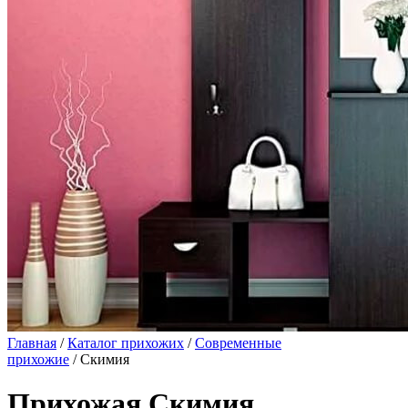
Главная
/
Каталог прихожих
/
Современные
прихожие
/ Скимия
Прихожая Скимия