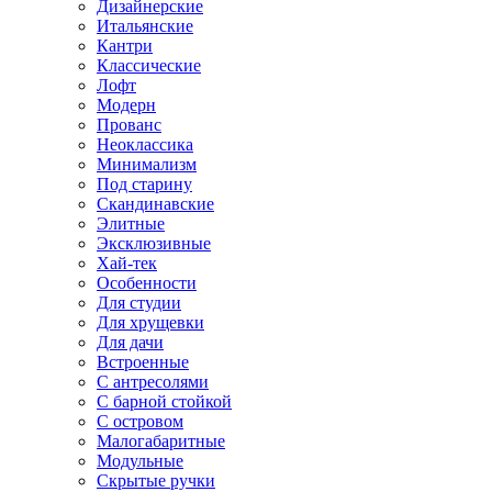
Дизайнерские
Итальянские
Кантри
Классические
Лофт
Модерн
Прованс
Неоклассика
Минимализм
Под старину
Скандинавские
Элитные
Эксклюзивные
Хай-тек
Особенности
Для студии
Для хрущевки
Для дачи
Встроенные
С антресолями
С барной стойкой
С островом
Малогабаритные
Модульные
Скрытые ручки