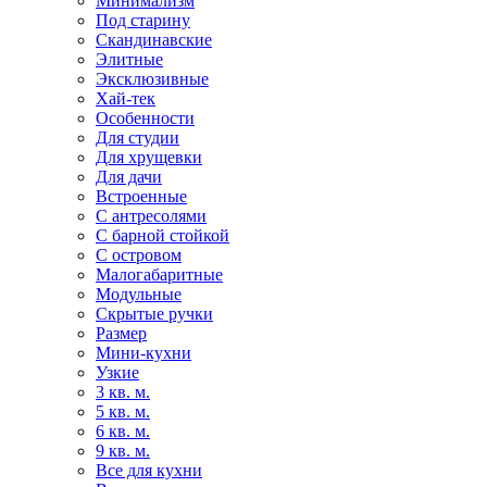
Минимализм
Под старину
Скандинавские
Элитные
Эксклюзивные
Хай-тек
Особенности
Для студии
Для хрущевки
Для дачи
Встроенные
С антресолями
С барной стойкой
С островом
Малогабаритные
Модульные
Скрытые ручки
Размер
Мини-кухни
Узкие
3 кв. м.
5 кв. м.
6 кв. м.
9 кв. м.
Все для кухни