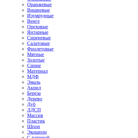
Оранжевые
Вишневые
Изумрудные
Венге
Ореховые
Янтарные
Сиреневые
Салатовые
Фиолетовые
Мятные
Золотые
Синие
Материал
МДФ
Эмаль
Акрил
Береза
Дерево
Дуб
ЛДСП
Массив
Пластик
Шпон
Экошпон
С патиной