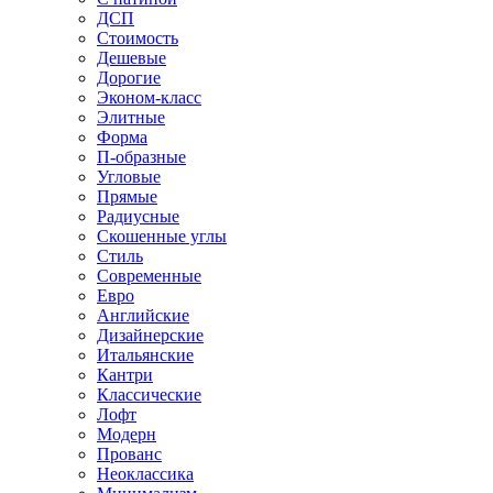
ДСП
Стоимость
Дешевые
Дорогие
Эконом-класс
Элитные
Форма
П-образные
Угловые
Прямые
Радиусные
Скошенные углы
Стиль
Современные
Евро
Английские
Дизайнерские
Итальянские
Кантри
Классические
Лофт
Модерн
Прованс
Неоклассика