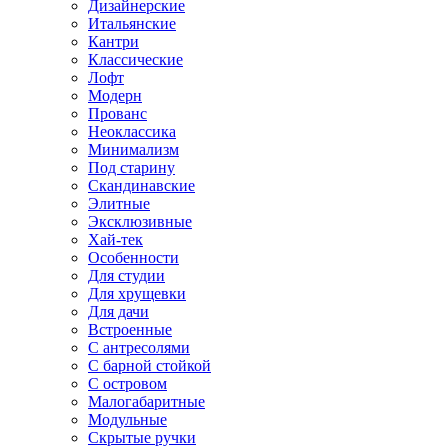
Дизайнерские
Итальянские
Кантри
Классические
Лофт
Модерн
Прованс
Неоклассика
Минимализм
Под старину
Скандинавские
Элитные
Эксклюзивные
Хай-тек
Особенности
Для студии
Для хрущевки
Для дачи
Встроенные
С антресолями
С барной стойкой
С островом
Малогабаритные
Модульные
Скрытые ручки