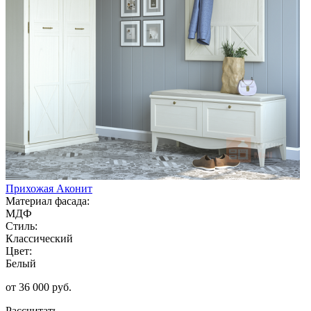
Прихожая Аконит
Материал фасада:
МДФ
Стиль:
Классический
Цвет:
Белый
от 36 000 руб.
Рассчитать