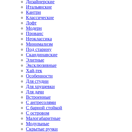
Дизайнерские
Итальянские
Кантри
Классические
Лофт
Модерн
Прованс
Неоклассика
Минимализм
Под старину
Скандинавские
Элитные
Эксклюзивные
Хай-тек
Особенности
Для студии
Для хрущевки
Для дачи
Встроенные
С антресолями
С барной стойкой
С островом
Малогабаритные
Модульные
Скрытые ручки