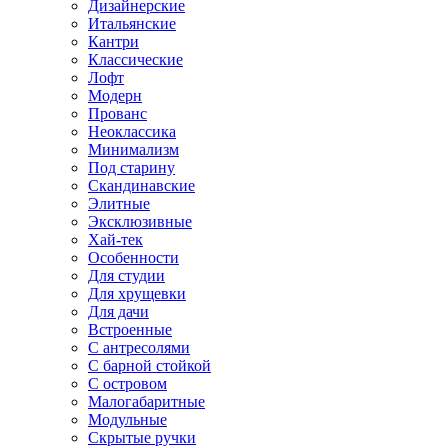
Дизайнерские
Итальянские
Кантри
Классические
Лофт
Модерн
Прованс
Неоклассика
Минимализм
Под старину
Скандинавские
Элитные
Эксклюзивные
Хай-тек
Особенности
Для студии
Для хрущевки
Для дачи
Встроенные
С антресолями
С барной стойкой
С островом
Малогабаритные
Модульные
Скрытые ручки