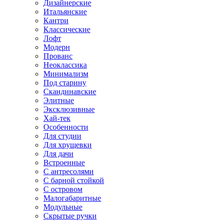
Дизайнерские
Итальянские
Кантри
Классические
Лофт
Модерн
Прованс
Неоклассика
Минимализм
Под старину
Скандинавские
Элитные
Эксклюзивные
Хай-тек
Особенности
Для студии
Для хрущевки
Для дачи
Встроенные
С антресолями
С барной стойкой
С островом
Малогабаритные
Модульные
Скрытые ручки