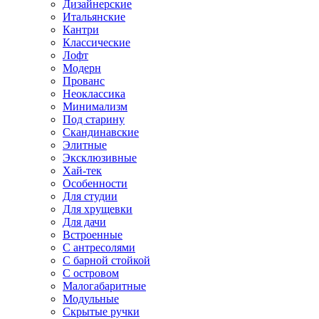
Дизайнерские
Итальянские
Кантри
Классические
Лофт
Модерн
Прованс
Неоклассика
Минимализм
Под старину
Скандинавские
Элитные
Эксклюзивные
Хай-тек
Особенности
Для студии
Для хрущевки
Для дачи
Встроенные
С антресолями
С барной стойкой
С островом
Малогабаритные
Модульные
Скрытые ручки