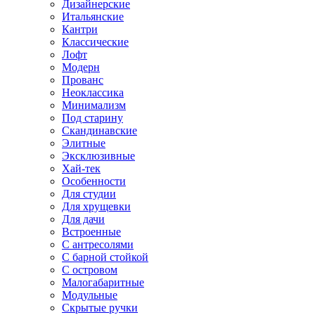
Дизайнерские
Итальянские
Кантри
Классические
Лофт
Модерн
Прованс
Неоклассика
Минимализм
Под старину
Скандинавские
Элитные
Эксклюзивные
Хай-тек
Особенности
Для студии
Для хрущевки
Для дачи
Встроенные
С антресолями
С барной стойкой
С островом
Малогабаритные
Модульные
Скрытые ручки