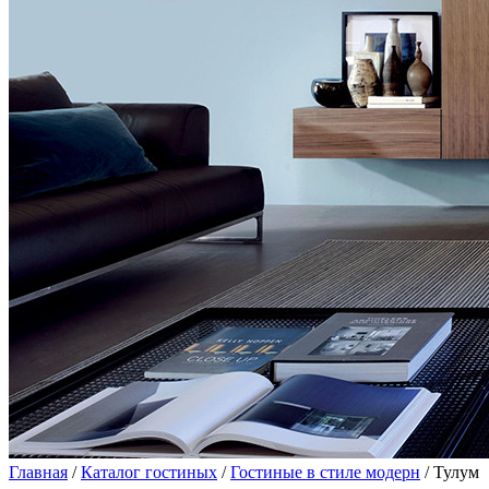
Главная
/
Каталог гостиных
/
Гостиные в стиле модерн
/ Тулум