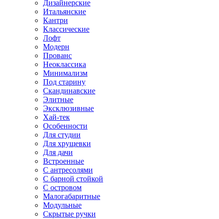
Дизайнерские
Итальянские
Кантри
Классические
Лофт
Модерн
Прованс
Неоклассика
Минимализм
Под старину
Скандинавские
Элитные
Эксклюзивные
Хай-тек
Особенности
Для студии
Для хрущевки
Для дачи
Встроенные
С антресолями
С барной стойкой
С островом
Малогабаритные
Модульные
Скрытые ручки