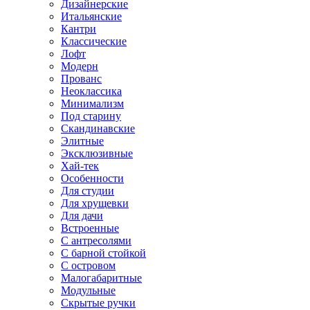
Дизайнерские
Итальянские
Кантри
Классические
Лофт
Модерн
Прованс
Неоклассика
Минимализм
Под старину
Скандинавские
Элитные
Эксклюзивные
Хай-тек
Особенности
Для студии
Для хрущевки
Для дачи
Встроенные
С антресолями
С барной стойкой
С островом
Малогабаритные
Модульные
Скрытые ручки