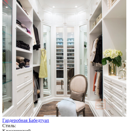
Гардеробная Бабедтуап
Стиль:
Классический