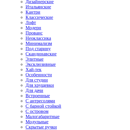
Дизайнерские
Итальянские
Кантри
Классические
Лофт
Модерн
Прованс
Неоклассика
Минимализм
Под старину
Скандинавские
Элитные
Эксклюзивные
Хай-тек
Особенности
Для студии
Для хрущевки
Для дачи
Встроенные
С антресолями
С барной стойкой
С островом
Малогабаритные
Модульные
Скрытые ручки