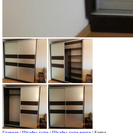
Главная
/
Шкафы-купе
/
Шкафы-купе венге
/ Баярд