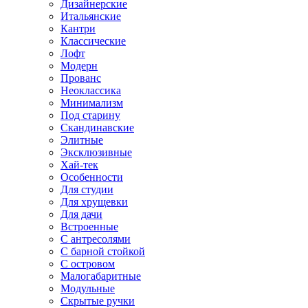
Дизайнерские
Итальянские
Кантри
Классические
Лофт
Модерн
Прованс
Неоклассика
Минимализм
Под старину
Скандинавские
Элитные
Эксклюзивные
Хай-тек
Особенности
Для студии
Для хрущевки
Для дачи
Встроенные
С антресолями
С барной стойкой
С островом
Малогабаритные
Модульные
Скрытые ручки