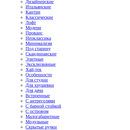
Дизайнерские
Итальянские
Кантри
Классические
Лофт
Модерн
Прованс
Неоклассика
Минимализм
Под старину
Скандинавские
Элитные
Эксклюзивные
Хай-тек
Особенности
Для студии
Для хрущевки
Для дачи
Встроенные
С антресолями
С барной стойкой
С островом
Малогабаритные
Модульные
Скрытые ручки