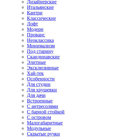
Дизайнерские
Итальянские
Кантри
Классические
Лофт
Модерн
Прованс
Неоклассика
Минимализм
Под старину
Скандинавские
Элитные
Эксклюзивные
Хай-тек
Особенности
Для студии
Для хрущевки
Для дачи
Встроенные
С антресолями
С барной стойкой
С островом
Малогабаритные
Модульные
Скрытые ручки