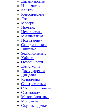
Дизайнерские
Итальянские
Кантри
Классические
Лофт
Модерн
Прованс
Неоклассика
Минимализм
Под старину
Скандинавские
Элитные
Эксклюзивные
Хай-тек
Особенности
Для студии
Для хрущевки
Для дачи
Встроенные
С антресолями
С барной стойкой
С островом
Малогабаритные
Модульные
Скрытые ручки