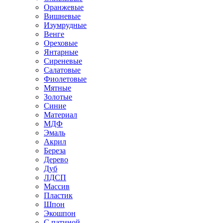
Оранжевые
Вишневые
Изумрудные
Венге
Ореховые
Янтарные
Сиреневые
Салатовые
Фиолетовые
Мятные
Золотые
Синие
Материал
МДФ
Эмаль
Акрил
Береза
Дерево
Дуб
ЛДСП
Массив
Пластик
Шпон
Экошпон
С патиной