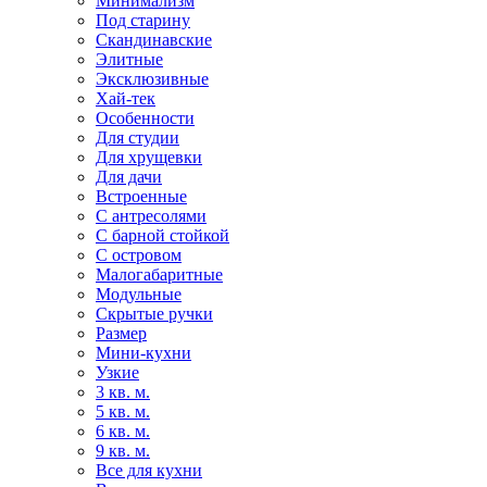
Минимализм
Под старину
Скандинавские
Элитные
Эксклюзивные
Хай-тек
Особенности
Для студии
Для хрущевки
Для дачи
Встроенные
С антресолями
С барной стойкой
С островом
Малогабаритные
Модульные
Скрытые ручки
Размер
Мини-кухни
Узкие
3 кв. м.
5 кв. м.
6 кв. м.
9 кв. м.
Все для кухни