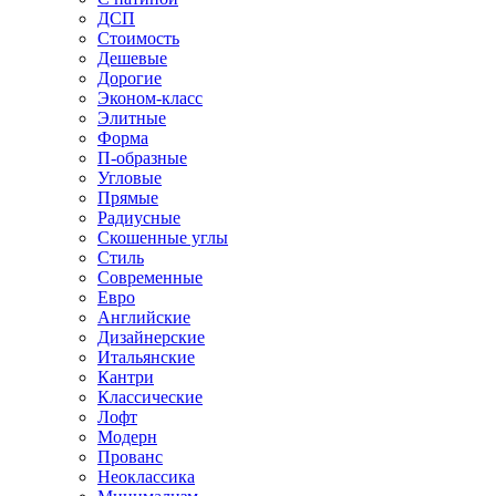
ДСП
Стоимость
Дешевые
Дорогие
Эконом-класс
Элитные
Форма
П-образные
Угловые
Прямые
Радиусные
Скошенные углы
Стиль
Современные
Евро
Английские
Дизайнерские
Итальянские
Кантри
Классические
Лофт
Модерн
Прованс
Неоклассика