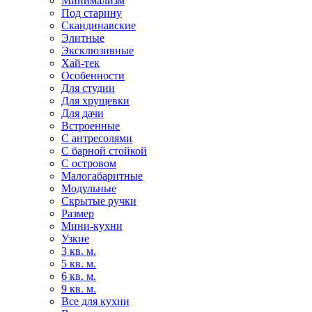
Минимализм
Под старину
Скандинавские
Элитные
Эксклюзивные
Хай-тек
Особенности
Для студии
Для хрущевки
Для дачи
Встроенные
С антресолями
С барной стойкой
С островом
Малогабаритные
Модульные
Скрытые ручки
Размер
Мини-кухни
Узкие
3 кв. м.
5 кв. м.
6 кв. м.
9 кв. м.
Все для кухни