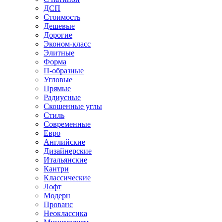
ДСП
Стоимость
Дешевые
Дорогие
Эконом-класс
Элитные
Форма
П-образные
Угловые
Прямые
Радиусные
Скошенные углы
Стиль
Современные
Евро
Английские
Дизайнерские
Итальянские
Кантри
Классические
Лофт
Модерн
Прованс
Неоклассика