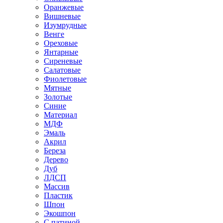
Оранжевые
Вишневые
Изумрудные
Венге
Ореховые
Янтарные
Сиреневые
Салатовые
Фиолетовые
Мятные
Золотые
Синие
Материал
МДФ
Эмаль
Акрил
Береза
Дерево
Дуб
ЛДСП
Массив
Пластик
Шпон
Экошпон
С патиной