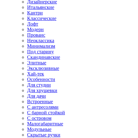
Дизайнерские
Итальянские
Кантри
Классические
Лофт
Модерн
Прованс
Неоклассика
Минимализм
Под старину
Скандинавские
Элитные
Эксклюзивные
Хай-тек
Особенности
Для студии
Для хрущевки
Для дачи
Встроенные
С антресолями
С барной стойкой
С островом
Малогабаритные
Модульные
Скрытые ручки