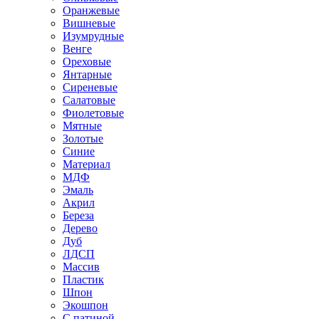
Оранжевые
Вишневые
Изумрудные
Венге
Ореховые
Янтарные
Сиреневые
Салатовые
Фиолетовые
Мятные
Золотые
Синие
Материал
МДФ
Эмаль
Акрил
Береза
Дерево
Дуб
ЛДСП
Массив
Пластик
Шпон
Экошпон
С патиной