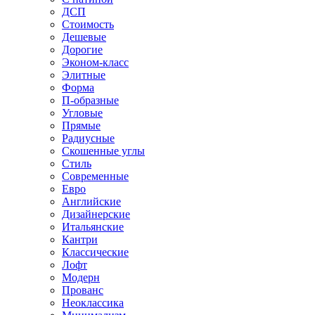
ДСП
Стоимость
Дешевые
Дорогие
Эконом-класс
Элитные
Форма
П-образные
Угловые
Прямые
Радиусные
Скошенные углы
Стиль
Современные
Евро
Английские
Дизайнерские
Итальянские
Кантри
Классические
Лофт
Модерн
Прованс
Неоклассика