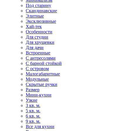
Минимализм
Под старину
Скандинавские
Элитные
Эксклюзивные
Хай-тек
Особенности
Для студии
Для хрущевки
Для дачи
Встроенные
С антресолями
С барной стойкой
С островом
Малогабаритные
Модульные
Скрытые ручки
Размер
Мини-кухни
Узкие
3 кв. м.
5 кв. м.
6 кв. м.
9 кв. м.
Все для кухни