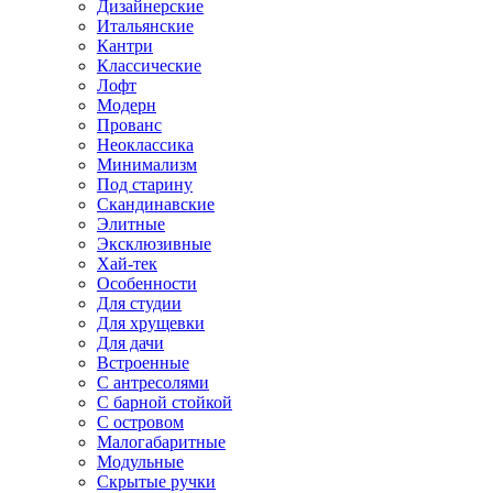
Дизайнерские
Итальянские
Кантри
Классические
Лофт
Модерн
Прованс
Неоклассика
Минимализм
Под старину
Скандинавские
Элитные
Эксклюзивные
Хай-тек
Особенности
Для студии
Для хрущевки
Для дачи
Встроенные
С антресолями
С барной стойкой
С островом
Малогабаритные
Модульные
Скрытые ручки