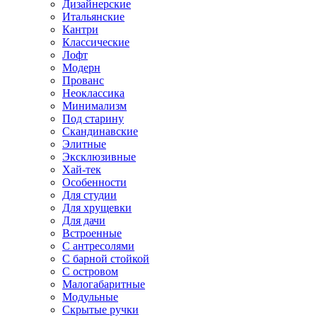
Дизайнерские
Итальянские
Кантри
Классические
Лофт
Модерн
Прованс
Неоклассика
Минимализм
Под старину
Скандинавские
Элитные
Эксклюзивные
Хай-тек
Особенности
Для студии
Для хрущевки
Для дачи
Встроенные
С антресолями
С барной стойкой
С островом
Малогабаритные
Модульные
Скрытые ручки