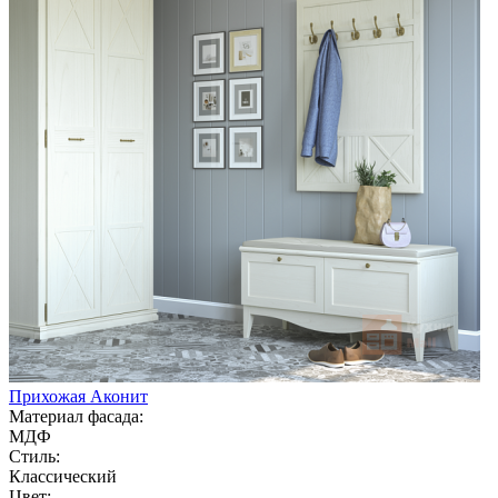
Прихожая Аконит
Материал фасада:
МДФ
Стиль:
Классический
Цвет: