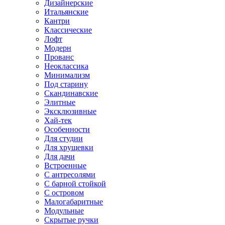
Дизайнерские
Итальянские
Кантри
Классические
Лофт
Модерн
Прованс
Неоклассика
Минимализм
Под старину
Скандинавские
Элитные
Эксклюзивные
Хай-тек
Особенности
Для студии
Для хрущевки
Для дачи
Встроенные
С антресолями
С барной стойкой
С островом
Малогабаритные
Модульные
Скрытые ручки