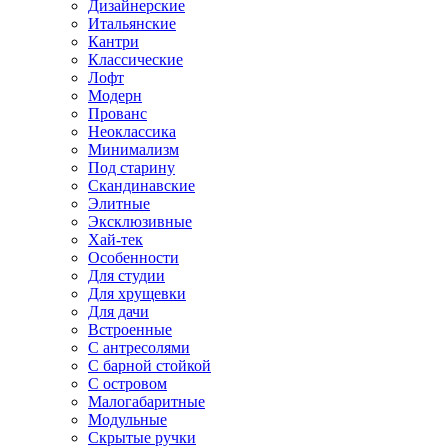
Дизайнерские
Итальянские
Кантри
Классические
Лофт
Модерн
Прованс
Неоклассика
Минимализм
Под старину
Скандинавские
Элитные
Эксклюзивные
Хай-тек
Особенности
Для студии
Для хрущевки
Для дачи
Встроенные
С антресолями
С барной стойкой
С островом
Малогабаритные
Модульные
Скрытые ручки