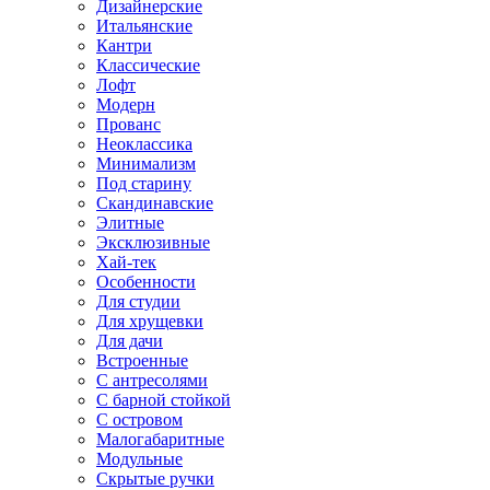
Дизайнерские
Итальянские
Кантри
Классические
Лофт
Модерн
Прованс
Неоклассика
Минимализм
Под старину
Скандинавские
Элитные
Эксклюзивные
Хай-тек
Особенности
Для студии
Для хрущевки
Для дачи
Встроенные
С антресолями
С барной стойкой
С островом
Малогабаритные
Модульные
Скрытые ручки