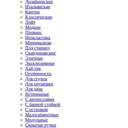
Дизайнерские
Итальянские
Кантри
Классические
Лофт
Модерн
Прованс
Неоклассика
Минимализм
Под старину
Скандинавские
Элитные
Эксклюзивные
Хай-тек
Особенности
Для студии
Для хрущевки
Для дачи
Встроенные
С антресолями
С барной стойкой
С островом
Малогабаритные
Модульные
Скрытые ручки