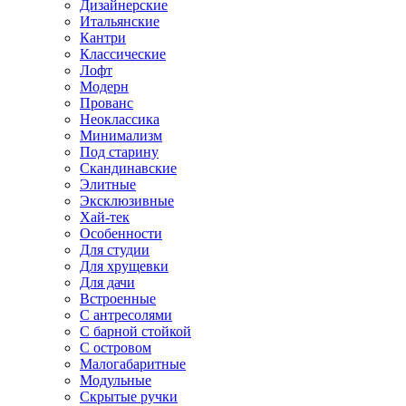
Дизайнерские
Итальянские
Кантри
Классические
Лофт
Модерн
Прованс
Неоклассика
Минимализм
Под старину
Скандинавские
Элитные
Эксклюзивные
Хай-тек
Особенности
Для студии
Для хрущевки
Для дачи
Встроенные
С антресолями
С барной стойкой
С островом
Малогабаритные
Модульные
Скрытые ручки