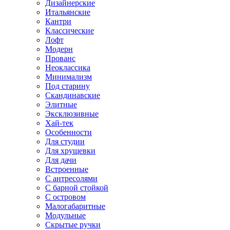
Дизайнерские
Итальянские
Кантри
Классические
Лофт
Модерн
Прованс
Неоклассика
Минимализм
Под старину
Скандинавские
Элитные
Эксклюзивные
Хай-тек
Особенности
Для студии
Для хрущевки
Для дачи
Встроенные
С антресолями
С барной стойкой
С островом
Малогабаритные
Модульные
Скрытые ручки