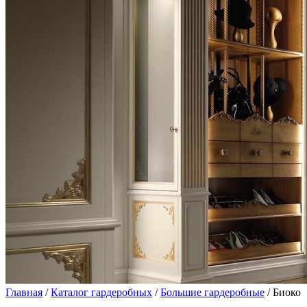
Главная
/
Каталог гардеробных
/
Большие гардеробные
/ Биоко