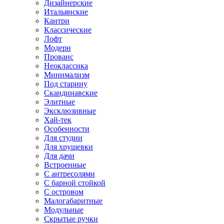
Дизайнерские
Итальянские
Кантри
Классические
Лофт
Модерн
Прованс
Неоклассика
Минимализм
Под старину
Скандинавские
Элитные
Эксклюзивные
Хай-тек
Особенности
Для студии
Для хрущевки
Для дачи
Встроенные
С антресолями
С барной стойкой
С островом
Малогабаритные
Модульные
Скрытые ручки