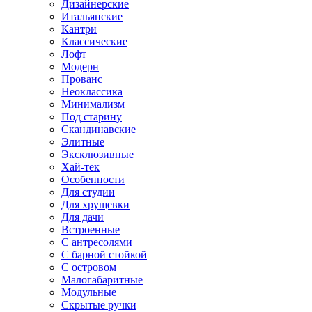
Дизайнерские
Итальянские
Кантри
Классические
Лофт
Модерн
Прованс
Неоклассика
Минимализм
Под старину
Скандинавские
Элитные
Эксклюзивные
Хай-тек
Особенности
Для студии
Для хрущевки
Для дачи
Встроенные
С антресолями
С барной стойкой
С островом
Малогабаритные
Модульные
Скрытые ручки