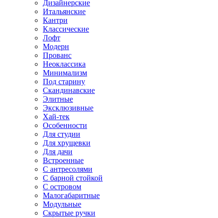
Дизайнерские
Итальянские
Кантри
Классические
Лофт
Модерн
Прованс
Неоклассика
Минимализм
Под старину
Скандинавские
Элитные
Эксклюзивные
Хай-тек
Особенности
Для студии
Для хрущевки
Для дачи
Встроенные
С антресолями
С барной стойкой
С островом
Малогабаритные
Модульные
Скрытые ручки