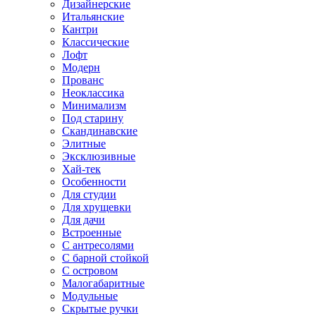
Дизайнерские
Итальянские
Кантри
Классические
Лофт
Модерн
Прованс
Неоклассика
Минимализм
Под старину
Скандинавские
Элитные
Эксклюзивные
Хай-тек
Особенности
Для студии
Для хрущевки
Для дачи
Встроенные
С антресолями
С барной стойкой
С островом
Малогабаритные
Модульные
Скрытые ручки